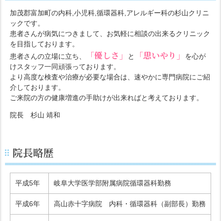
加茂郡富加町の内科,小児科,循環器科,アレルギー科の杉山クリニ
ックです。
患者さんが病気につきまして、お気軽に相談の出来るクリニック
を目指しております。
「優しさ」
「思いやり」
患者さんの立場に立ち、
と
を心が
けスタッフ一同頑張っております。
より高度な検査や治療が必要な場合は、速やかに専門病院にご紹
介しております。
ご来院の方の健康増進の手助けが出来ればと考えております。
院長 杉山 靖和
院長略歴
平成5年
岐阜大学医学部附属病院循環器科勤務
平成6年
高山赤十字病院 内科・循環器科（副部長）勤務