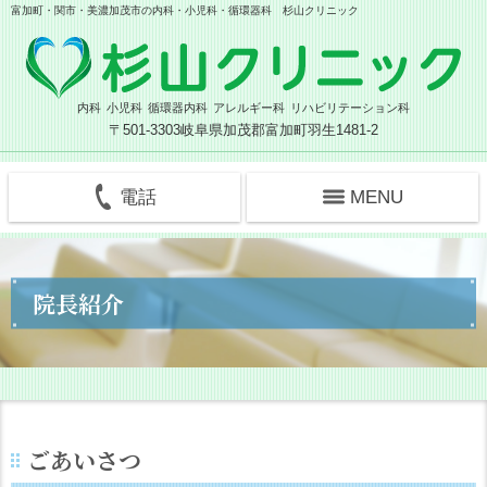
富加町・関市・美濃加茂市の内科・小児科・循環器科 杉山クリニック
内科
小児科
循環器内科
アレルギー科
リハビリテーション科
〒501-3303
岐阜県加茂郡富加町羽生1481-2
電話
MENU
院長紹介
ごあいさつ