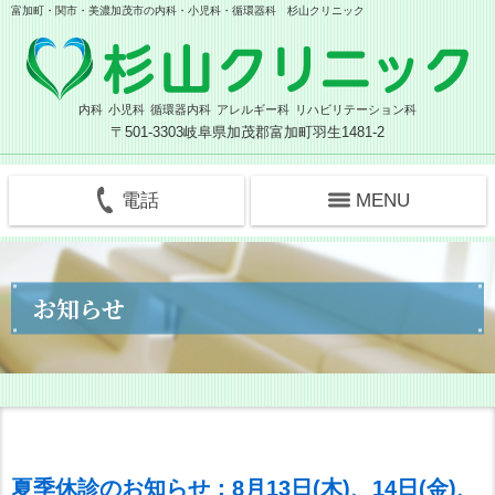
富加町・関市・美濃加茂市の内科・小児科・循環器科 杉山クリニック
内科
小児科
循環器内科
アレルギー科
リハビリテーション科
〒501-3303
岐阜県加茂郡富加町羽生1481-2
電話
MENU
お知らせ
夏季休診のお知らせ：8月13日(木)、14日(金)、